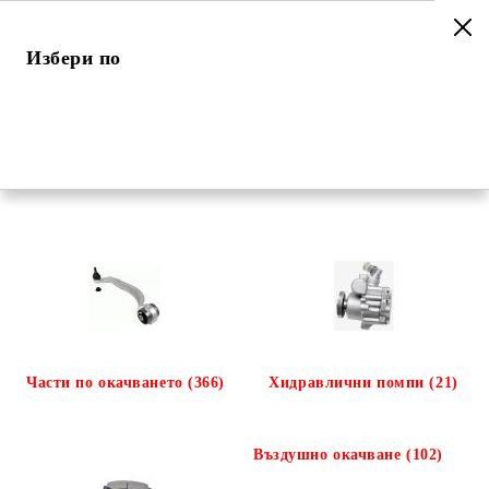
Избери по
Начало
Категории
Окачване и шаси
Окачване и шаси
Части по окачването (366)
Хидравлични помпи (21)
Въздушно окачване (102)