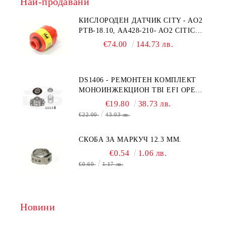
Най-продавани
КИСЛОРОДЕН ДАТЧИК CITY - AO2
PTB-18.10, AA428-210- AO2 CITICEL
ORIGINAL & BRAND NEW UK CITY
€74.00
144.73 лв.
TECHNOLOGY - HONEYWELL С
КОНЕКТОР MOLEX
DS1406 - РЕМОНТЕН КОМПЛЕКТ
МОНОИНЖЕКЦИОН TBI EFI OPEL
GM
€19.80
38.73 лв.
€22.00
43.03 лв.
СКОБА ЗА МАРКУЧ 12.3 MM.
€0.54
1.06 лв.
€0.60
1.17 лв.
Новини