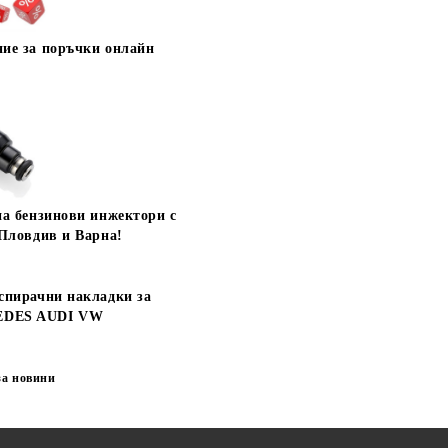
ие за поръчки онлайн
на бензинови инжектори с
 Пловдив и Варна!
спирачни накладки за
DES AUDI VW
за новини