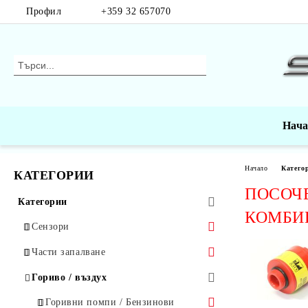
Профил
+359 32 657070
Нач
Начало
Катего
КАТЕГОРИИ
ПОСОЧЕ
Категории
КОМБИН
Сензори
Дебитомери
Части запалване
Датчици за температура и масло
Запалителни модули, изправители,
Гориво / въздух
реле-регулатори
Ламбда сонди / Датчици за
Горивни помпи / Бензинови