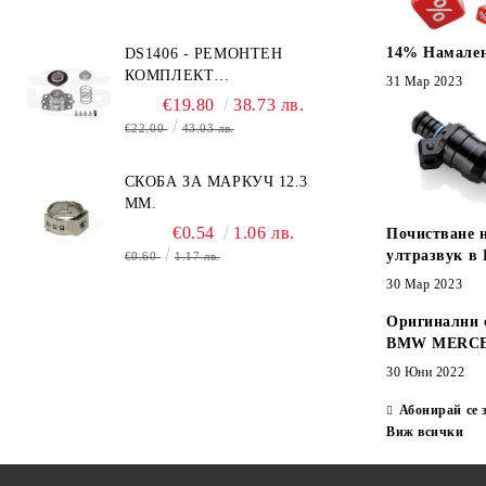
UK CITY TECHNOLOGY -
HONEYWELL С КОНЕКТОР
14% Намален
DS1406 - РЕМОНТЕН
MOLEX
КОМПЛЕКТ
31 Мар 2023
МОНОИНЖЕКЦИОН TBI EFI
€19.80
38.73 лв.
OPEL GM
€22.00
43.03 лв.
СКОБА ЗА МАРКУЧ 12.3
MM.
€0.54
1.06 лв.
Почистване 
ултразвук в
€0.60
1.17 лв.
30 Мар 2023
Оригинални 
BMW MERCE
30 Юни 2022
Абонирай се 
Виж всички