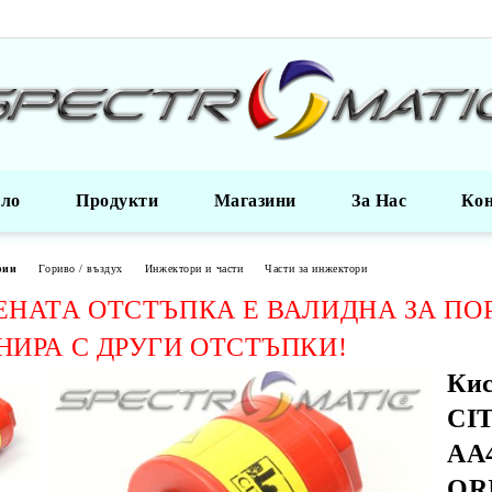
ало
Продукти
Магазини
За Нас
Ко
рии
Гориво / въздух
Инжектори и части
Части за инжектори
НАТА ОТСТЪПКА Е ВАЛИДНА ЗА ПО
ИРА С ДРУГИ ОТСТЪПКИ!
Кис
CIT
AA4
OR