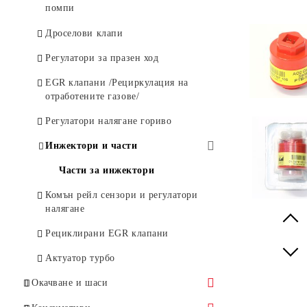
кислород
Запалителни модули
Запалителни бобини
помпи
Сензори
Регулатори напрежение
Дистрибуторни капачки и палци
Тунинг горивни помпи
Дроселови клапи
Сензори накладки
Диодни блокове
Запалителни кабели
Регулатори за празен ход
ABS Сензори
Четки за алтернатори и
Запалителни и подгревни свещи
EGR клапани /Рециркулация на
стартери
отработените газове/
Регулатори налягане гориво
Инжектори и части
Части за инжектори
Комън рейл сензори и регулатори
налягане
Prev
Рециклирани EGR клапани
Next
Актуатор турбо
Окачване и шаси