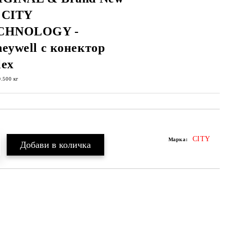
 CITY
CHNOLOGY -
eywell с конектор
ex
0.500
кг
CITY
Марка: