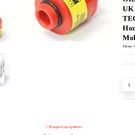
UK
TE
Hon
Mol
Тегло:
Изпрати на приятел